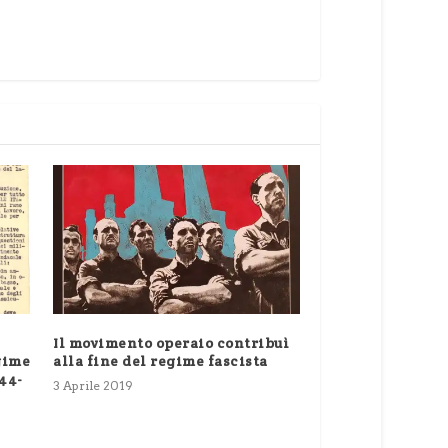
Il movimento operaio contribuì
gime
alla fine del regime fascista
944-
3 Aprile 2019