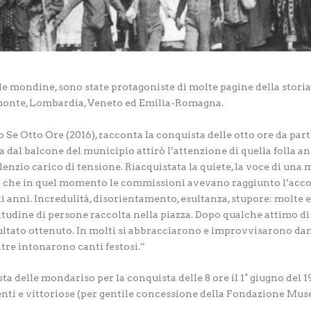
, le mondine, sono state protagoniste di molte pagine della stori
emonte, Lombardia, Veneto ed Emilia-Romagna.
 Se Otto Ore (2016), racconta la conquista delle otto ore da part
 dal balcone del municipio attirò l’attenzione di quella folla an
lenzio carico di tensione. Riacquistata la quiete, la voce di un
che in quel momento le commissioni avevano raggiunto l’accordo 
i anni. Incredulità, disorientamento, esultanza, stupore: molte 
itudine di persone raccolta nella piazza. Dopo qualche attimo di
isultato ottenuto. In molti si abbracciarono e improvvisarono d
ltre intonarono canti festosi.”
ta delle mondariso per la conquista delle 8 ore il 1° giugno del 1
denti e vittoriose (per gentile concessione della Fondazione Mus