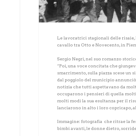
Le lavoratrici stagionali delle risaie
cavallo tra Otto e Novecento, in Pi
Sergio Negri, nel suo romanzo storico
“Poi, una voce concitata che giungeva
smarrimento, sulla piazza scese un si
dal poggiolo del municipio annunciò 
notizia che tutti aspettavano da molt
occuparono i pensieri di quella molt
molti modi la sua esultanza per il r
lanciarono in alto i loro copricapo, a
Immagine: fotografia che ritrae la fes
bimbi avanti, le donne dietro, sorri