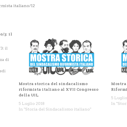
rmista italiano/12
o/3: il
: il
za di
edi
inata
nizio
Mostra storica del sindacalismo
Mostra 
un
riformista italiano al XVII Congresso
Riformi
della UIL.
5 Lugli
5 Luglio 2018
In "Stor
In "Storia del Sindacalismo italiano"