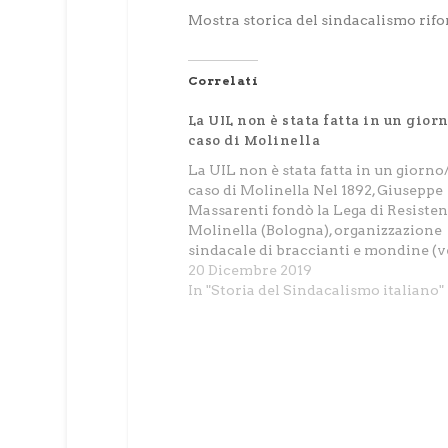
Mostra storica del sindacalismo rifo
Correlati
La UIL non è stata fatta in un giorn
caso di Molinella
La UIL non è stata fatta in un giorno/3
caso di Molinella Nel 1892, Giuseppe
Massarenti fondò la Lega di Resisten
Molinella (Bologna), organizzazione
sindacale di braccianti e mondine (v
stazione 2), successivamente denom
20 Dicembre 2019
Organizzazioni Operaie Autonome. I
In "Storia del Sindacalismo italiano"
di una straordinaria storia che vide 
lembo di terra…