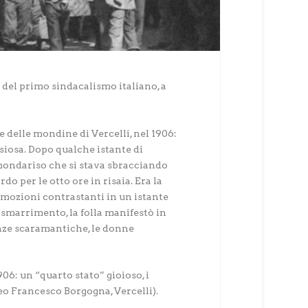
a del primo sindacalismo italiano, a
e delle mondine di Vercelli, nel 1906:
siosa. Dopo qualche istante di
a mondariso che si stava sbracciando
per le otto ore in risaia. Era la
emozioni contrastanti in un istante
 smarrimento, la folla manifestò in
anze scaramantiche, le donne
906: un “quarto stato” gioioso, i
eo Francesco Borgogna, Vercelli).