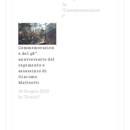
In
"Commemorazion
i"
Commemorazion
e del 98º
anniversario del
rapimento e
assassinio di
Giacomo
Matteotti
10 Giugno 2022
In "Eventi"