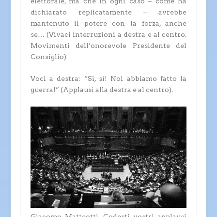
elettorale, ma che in ogni caso – come ha
dichiarato replicatamente – avrebbe
mantenuto il potere con la forza, anche
se…
(Vivaci interruzioni a destra e al centro.
Movimenti dell’onorevole Presidente del
Consiglio)
Voci a destra: “Sì, sì! Noi abbiamo fatto la
guerra!” (Applausi alla destra e al centro)
.
Giacomo Matteotti.
Codesti vostri applausi