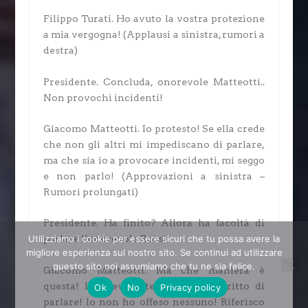
Filippo Turati.
Ho avuto la vostra protezione
a mia vergogna!
(Applausi a sinistra, rumori a
destra)
Presidente.
Concluda, onorevole Matteotti..
Non provochi incidenti!
Giacomo Matteotti.
Io protesto! Se ella crede
che non gli altri mi impediscano di parlare,
ma che sia io a provocare incidenti, mi seggo
e non parlo!
(Approvazioni a sinistra –
Rumori prolungati)
Presidente.
Ha finito? Allora ha facoltà di
Utilizziamo i cookie per essere sicuri che tu possa avere la
parlare l’onorevole Rossi…
migliore esperienza sul nostro sito. Se continui ad utilizzare
questo sito noi assumiamo che tu ne sia felice.
Giacomo Matteotti.
Ma che maniera è
questa! Lei deve tutelare il mio diritto di
Ok
No
Privacy policy
parlare! lo non ho offeso nessuno! Riferisco