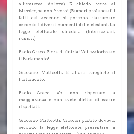
all’estrema sinistra)
E chiedo scusa al
Messico, se non è vero!
(Rumori prolungati)
I
fatti cui accenno si possono riassumere
secondo i diversi momenti delle elezioni. La
legge elettorale chiede…
(Interruzioni,
rumori)
Paolo Greco.
È ora di finirla! Voi svalorizzate
il Parlamento!
Giacomo Matteotti.
E allora sciogliete il
Parlamento.
Paolo Greco.
Voi non rispettate la
maggioranza e non avete diritto di essere
rispettati.
Giacomo Matteotti.
Ciascun partito doveva,
secondo la legge elettorale, presentare la
propria lista di candidati…
(Vivi rumori)