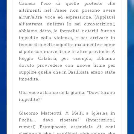
Camera l’eco di quelle proteste che
altrimenti nel Paese non possono avere
alcun’altra voce ed espressione.
(Applausi
all’estrema sinistra)
In sei circoscrizioni,
abbiamo detto, le formalità notarili furono
impedite colla violenza, e per arrivare in
tempo si dovette supplire malamente e come
si poté con nuove firme in altre provincie. A
Reggio Calabria, per esempio, abbiamo
dovuto provvedere con nuove firme per
supplire quelle che in Basilicata erano state
impedite.
Una voce al banco della giunta: “Dove furono
impedite?”
Giacomo Matteotti.
A Melfi, a Iglesias, in
Puglia… devo ripetere?
(Interruzioni,
rumori)
Presupposto essenziale di ogni
elezione è che i candidati, cioè coloro che