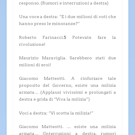
responso.
(Rumori e interruzioni a destra)
Una voce a destra: “E i due milioni di voti che
hanno preso le minoranze?”
Roberto Farinacci.
5
Potevate fare la
rivoluzione!
Maurizio Maraviglia.
Sarebbero stati due
milioni di eroi!
Giacomo Matteotti.
A rinforzare tale
proposito del Governo, esiste una milizia
armata…
(Applausi vivissimi e prolungati a
destra e grida di “Viva la milizia”)
Voci a destra: “Vi scotta la milizia!”
Giacomo Matteotti.
… esiste una milizia
armata…
(Interruzioni a destra, rumori