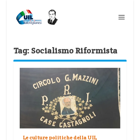
Tag:
Socialismo Riformista
Le culture politiche della UIL