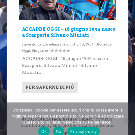
ACCADDE OGGI – 18 giugno 1934 nasce
a Scarperia Silvano Miniati
Inserito da
Loredana Pietri
|
Giu 18, 1934
|
Accadde
Oggi
,
Biografie
|
ACCADDE OGGI – 18 giugno 1934 nasce a
Scarperia Silvano Miniati “Silvano
Miniati...
PER SAPERNE DI PIÙ
Utilizziamo i cookie per essere sicuri che tu possa avere la
migliore esperienza sul nostro sito. Se continui ad utilizzare
© 2026
| Proudly
Biblioteca Arturo Chiari
questo sito noi assumiamo che tu ne sia felice.
maintained by Giorgio Bertuzzi Camprecios
Ok
No
Privacy policy