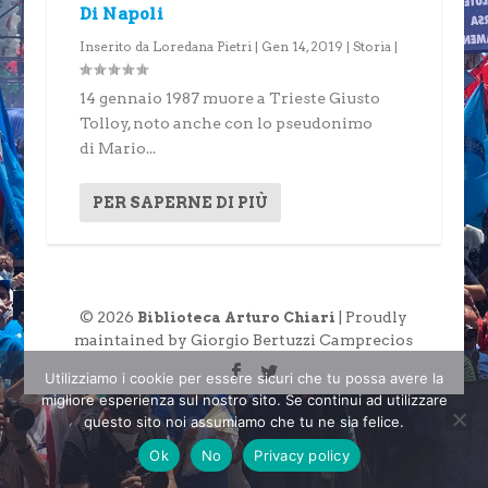
Di Napoli
Inserito da
Loredana Pietri
|
Gen 14, 2019
|
Storia
|
14 gennaio 1987 muore a Trieste Giusto
Tolloy, noto anche con lo pseudonimo
di Mario...
PER SAPERNE DI PIÙ
© 2026
| Proudly
Biblioteca Arturo Chiari
maintained by Giorgio Bertuzzi Camprecios
Utilizziamo i cookie per essere sicuri che tu possa avere la
migliore esperienza sul nostro sito. Se continui ad utilizzare
questo sito noi assumiamo che tu ne sia felice.
Ok
No
Privacy policy