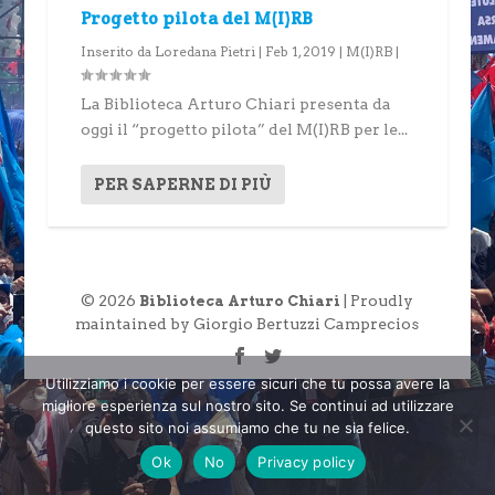
Progetto pilota del M(I)RB
Inserito da
Loredana Pietri
|
Feb 1, 2019
|
M(I)RB
|
La Biblioteca Arturo Chiari presenta da
oggi il “progetto pilota” del M(I)RB per le...
PER SAPERNE DI PIÙ
© 2026
| Proudly
Biblioteca Arturo Chiari
maintained by Giorgio Bertuzzi Camprecios
Utilizziamo i cookie per essere sicuri che tu possa avere la
migliore esperienza sul nostro sito. Se continui ad utilizzare
questo sito noi assumiamo che tu ne sia felice.
Ok
No
Privacy policy