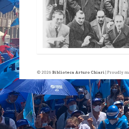
© 2026
| Proudly m
Biblioteca Arturo Chiari