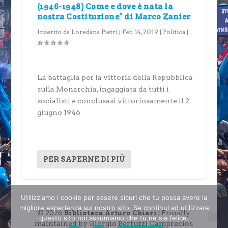
(1946-1948) Come e dove è nata la
nostra Costituzione” di Marco Zanier
Inserito da
Loredana Pietri
|
Feb 14, 2019
|
Politica
|
La battaglia per la vittoria della Repubblica
sulla Monarchia, ingaggiata da tutti i
socialisti e conclusasi vittoriosamente il 2
giugno 1946
PER SAPERNE DI PIÙ
Utilizziamo i cookie per essere sicuri che tu possa avere la
migliore esperienza sul nostro sito. Se continui ad utilizzare
© 2026
| Proudly
Biblioteca Arturo Chiari
questo sito noi assumiamo che tu ne sia felice.
maintained by Giorgio Bertuzzi Camprecios