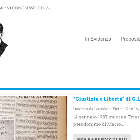
0I° VI Congresso della...
In Evidenza
Propost
“Giustizia e Libertà” di G.
Inserito da
Loredana Pietri
|
Gen 14,
14 gennaio 1987 muore a Triest
pseudonimo di Mario...
PER SAPERNE DI PIÙ