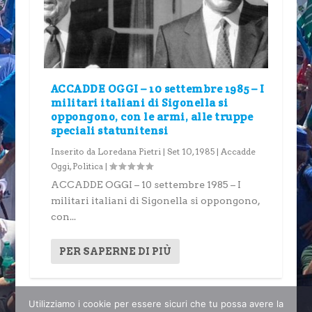
ACCADDE OGGI – 10 settembre 1985 – I
militari italiani di Sigonella si
oppongono, con le armi, alle truppe
speciali statunitensi
Inserito da
Loredana Pietri
|
Set 10, 1985
|
Accadde
Oggi
,
Politica
|
ACCADDE OGGI – 10 settembre 1985 – I
militari italiani di Sigonella si oppongono,
con...
PER SAPERNE DI PIÙ
Utilizziamo i cookie per essere sicuri che tu possa avere la