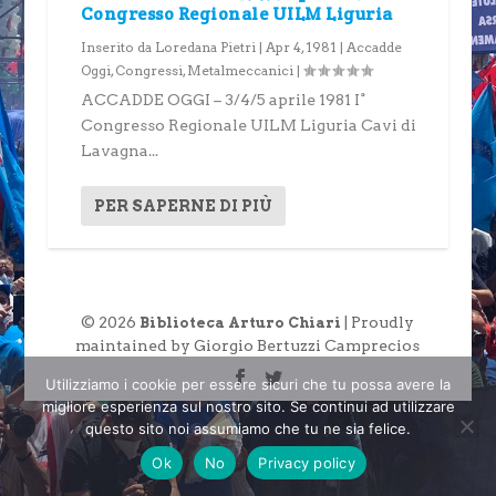
Congresso Regionale UILM Liguria
Inserito da
Loredana Pietri
|
Apr 4, 1981
|
Accadde
Oggi
,
Congressi
,
Metalmeccanici
|
ACCADDE OGGI – 3/4/5 aprile 1981 I°
Congresso Regionale UILM Liguria Cavi di
Lavagna...
PER SAPERNE DI PIÙ
© 2026
| Proudly
Biblioteca Arturo Chiari
maintained by Giorgio Bertuzzi Camprecios
Utilizziamo i cookie per essere sicuri che tu possa avere la
migliore esperienza sul nostro sito. Se continui ad utilizzare
questo sito noi assumiamo che tu ne sia felice.
Ok
No
Privacy policy