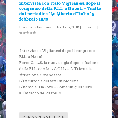
intervista con Italo Viglianesi dopo il
congresso della F.I.L. a Napoli – Tratto
dal periodico “La Libertà d’Italia” 9
febbraio 1950
Inserito da
Loredana Pietri
|
Set 7, 2018
|
Sindacato
|
Intervista a Viglianesi dopo il congresso
F.I.L. a Napoli
Forse C.I.L.S. la nuova sigla dopo la fusione
della F.I.L. con la L.C.G.I.L. – A Trieste la
situazione rimane tesa
L’istruttoria dei fatti di Modena
L’uomo e il lavoro – Come un guerriero
all’attacco del castello
PER SAPERNE DI PIÙ