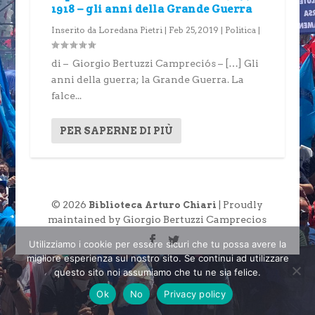
1918 – gli anni della Grande Guerra
Inserito da
Loredana Pietri
|
Feb 25, 2019
|
Politica
|
di – Giorgio Bertuzzi Campreciós – […] Gli
anni della guerra; la Grande Guerra. La
falce...
PER SAPERNE DI PIÙ
© 2026
| Proudly
Biblioteca Arturo Chiari
maintained by Giorgio Bertuzzi Camprecios
Utilizziamo i cookie per essere sicuri che tu possa avere la
migliore esperienza sul nostro sito. Se continui ad utilizzare
questo sito noi assumiamo che tu ne sia felice.
Ok
No
Privacy policy