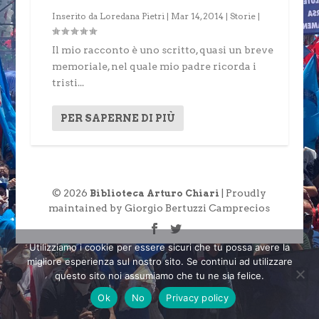
Inserito da
Loredana Pietri
|
Mar 14, 2014
|
Storie
|
Il mio racconto è uno scritto, quasi un breve
memoriale, nel quale mio padre ricorda i
tristi...
PER SAPERNE DI PIÙ
© 2026
| Proudly
Biblioteca Arturo Chiari
maintained by Giorgio Bertuzzi Camprecios
Utilizziamo i cookie per essere sicuri che tu possa avere la
migliore esperienza sul nostro sito. Se continui ad utilizzare
questo sito noi assumiamo che tu ne sia felice.
Ok
No
Privacy policy