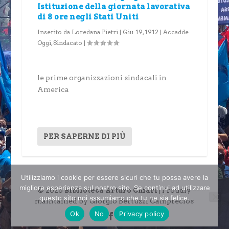
Istituzione della giornata lavorativa
di 8 ore negli Stati Uniti
Inserito da
Loredana Pietri
|
Giu 19, 1912
|
Accadde
Oggi
,
Sindacato
|
le prime organizzazioni sindacali in
America
PER SAPERNE DI PIÙ
Utilizziamo i cookie per essere sicuri che tu possa avere la
migliore esperienza sul nostro sito. Se continui ad utilizzare
© 2026
| Proudly
Biblioteca Arturo Chiari
questo sito noi assumiamo che tu ne sia felice.
maintained by Giorgio Bertuzzi Camprecios
Ok
No
Privacy policy