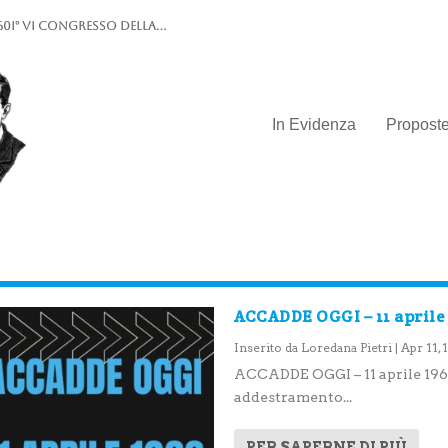
0I° VI Congresso della...
In Evidenza
Propost
ACCADDE OGGI – 11 aprile
Inserito da
Loredana Pietri
|
Apr 11,
ACCADDE OGGI – 11 aprile 1966 
addestramento...
PER SAPERNE DI PIÙ