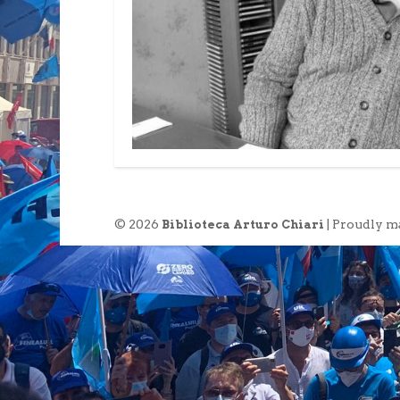
© 2026
| Proudly m
Biblioteca Arturo Chiari