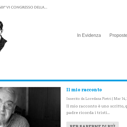
0I° VI Congresso della...
In Evidenza
Propost
Il mio racconto
Inserito da
Loredana Pietri
|
Mar 14,
Il mio racconto è uno scritto,
padre ricorda i tristi...
PER SAPERNE DI PIÙ