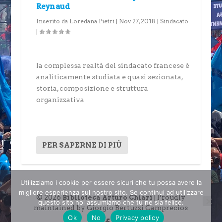
Reynaud
Inserito da
Loredana Pietri
|
Nov 27, 2018
|
Sindacato
|
la complessa realtà del sindacato francese è
analiticamente studiata e quasi sezionata,
storia, composizione e struttura
organizzativa
PER SAPERNE DI PIÙ
Utilizziamo i cookie per essere sicuri che tu possa avere la
migliore esperienza sul nostro sito. Se continui ad utilizzare
© 2026
| Proudly
Biblioteca Arturo Chiari
questo sito noi assumiamo che tu ne sia felice.
maintained by Giorgio Bertuzzi Camprecios
Ok
No
Privacy policy