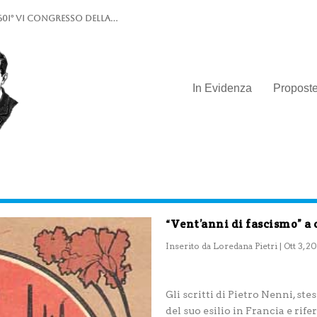
0I° VI Congresso della...
In Evidenza
Propost
“Vent’anni di fascismo” a 
Inserito da
Loredana Pietri
|
Ott 3, 2
Gli scritti di Pietro Nenni, st
del suo esilio in Francia e rife