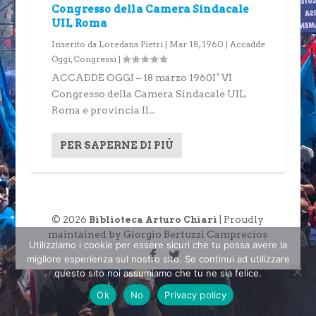
Congresso della Camera Sindacale
UIL Roma
Inserito da
Loredana Pietri
|
Mar 18, 1960
|
Accadde
Oggi
,
Congressi
|
ACCADDE OGGI – 18 marzo 1960I° VI
Congresso della Camera Sindacale UIL
Roma e provincia Il...
PER SAPERNE DI PIÙ
© 2026
| Proudly
Biblioteca Arturo Chiari
maintained by Giorgio Bertuzzi Camprecios
Utilizziamo i cookie per essere sicuri che tu possa avere la
migliore esperienza sul nostro sito. Se continui ad utilizzare
questo sito noi assumiamo che tu ne sia felice.
Ok
No
Privacy policy