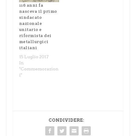
nella sede
116 anni fa
nazionale di Via
nasceva il primo
Lucullo e un
sindacato
premio
nazionale
giornalistico. In
unitario e
questa breve nota
riformista dei
lo…
metallurgici
italiani
15 Luglio 2017
In
"Commemorazion
i"
CONDIVIDERE: