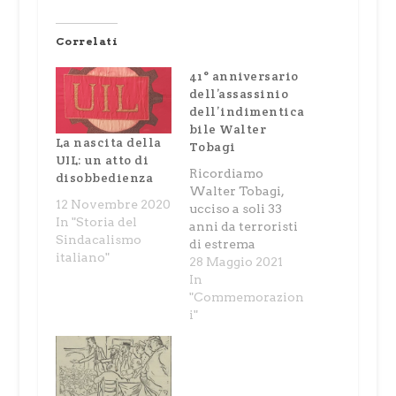
Correlati
41° anniversario
dell’assassinio
dell’indimentica
bile Walter
La nascita della
Tobagi
UIL: un atto di
Ricordiamo
disobbedienza
Walter Tobagi,
12 Novembre 2020
ucciso a soli 33
In "Storia del
anni da terroristi
Sindacalismo
di estrema
italiano"
sinistra il 28
28 Maggio 2021
maggio del 1980. Il
In
giornalista, lo
"Commemorazion
studioso, il
i"
riformista. Figura
cara alla UIL, che
gli ha dedicato
una sala riunioni