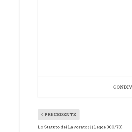
dell’Università La Sapienza di Roma 
prima…
CONDIV
PRECEDENTE
Lo Statuto dei Lavoratori (Legge 300/70)