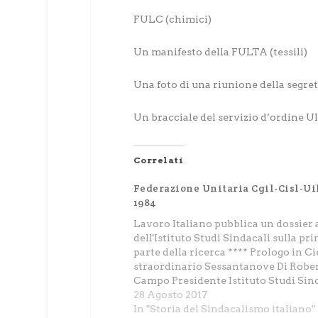
FULC (chimici)
Un manifesto della FULTA (tessili)
Una foto di una riunione della segre
Un bracciale del servizio d’ordine UIL
Correlati
Federazione Unitaria Cgil-Cisl-Uil
1984
Lavoro Italiano pubblica un dossier 
dell'Istituto Studi Sindacali sulla pr
parte della ricerca **** Prologo in Cie
straordinario Sessantanove Di Robe
Campo Presidente Istituto Studi Sin
Uil “Italo Viglianesi” Si è svolta mart
28 Agosto 2017
maggio 2017 alla Facoltà di Economi
In "Storia del Sindacalismo italiano"