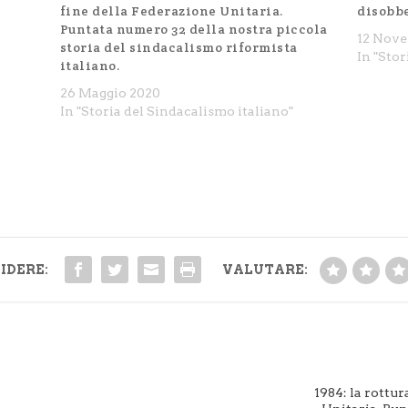
la
fine della Federazione Unitaria.
disobb
Puntata numero 32 della nostra piccola
12 Nov
storia del sindacalismo riformista
In "Stor
italiano.
26 Maggio 2020
In "Storia del Sindacalismo italiano"
IDERE:
VALUTARE:
1984: la rottur