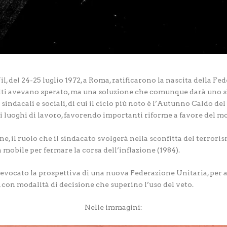
 Uil, del 24-25 luglio 1972, a Roma, ratificarono la nascita della
ti avevano sperato, ma una soluzione che comunque darà uno sb
indacali e sociali, di cui il ciclo più noto è l’Autunno Caldo del
 i luoghi di lavoro, favorendo importanti riforme a favore del m
ne, il ruolo che il sindacato svolgerà nella sconfitta del terror
 mobile per fermare la corsa dell’inflazione (1984).
 evocato la prospettiva di una nuova Federazione Unitaria, per a
, con modalità di decisione che superino l’uso del veto.
Nelle immagini: