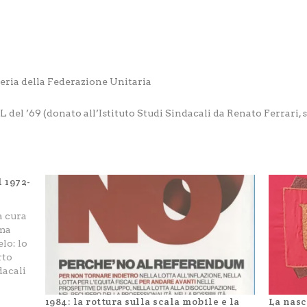
teria della Federazione Unitaria
 del ’69 (donato all’Istituto Studi Sindacali da Renato Ferrari, st
 1972-
a cura
ima
lo: lo
rto
dacali
edì 9
a
1984: la rottura sulla scala mobile e la
La nasc