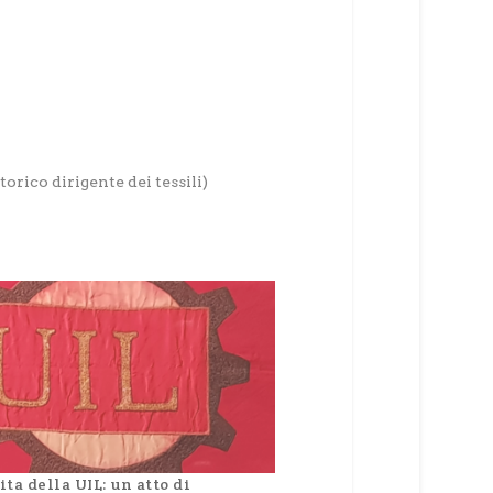
orico dirigente dei tessili)
ita della UIL: un atto di