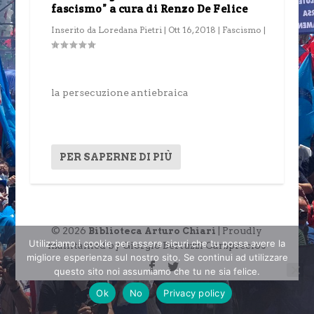
fascismo” a cura di Renzo De Felice
Inserito da
Loredana Pietri
|
Ott 16, 2018
|
Fascismo
|
la persecuzione antiebraica
PER SAPERNE DI PIÙ
© 2026
| Proudly
Biblioteca Arturo Chiari
Utilizziamo i cookie per essere sicuri che tu possa avere la
maintained by Giorgio Bertuzzi Camprecios
migliore esperienza sul nostro sito. Se continui ad utilizzare
questo sito noi assumiamo che tu ne sia felice.
Ok
No
Privacy policy