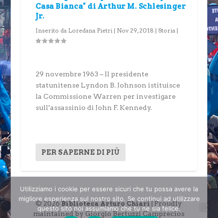
Casa Bianca” di Arthur M. Schlesinger
Jr.
Inserito da
Loredana Pietri
|
Nov 29, 2018
|
Storia
|
29 novembre 1963 – Il presidente
statunitense Lyndon B. Johnson istituisce
la Commissione Warren per investigare
sull’assassinio di John F. Kennedy.
PER SAPERNE DI PIÙ
Utilizziamo i cookie per essere sicuri che tu possa avere la
migliore esperienza sul nostro sito. Se continui ad utilizzare
© 2026
| Proudly
Biblioteca Arturo Chiari
questo sito noi assumiamo che tu ne sia felice.
maintained by Giorgio Bertuzzi Camprecios