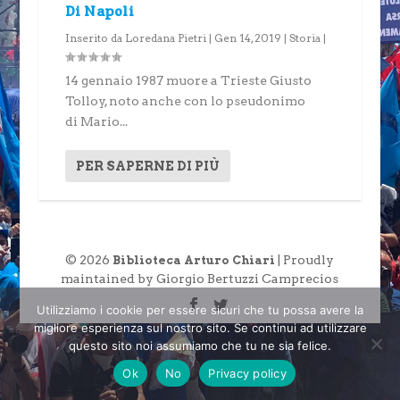
Di Napoli
Inserito da
Loredana Pietri
|
Gen 14, 2019
|
Storia
|
14 gennaio 1987 muore a Trieste Giusto
Tolloy, noto anche con lo pseudonimo
di Mario...
PER SAPERNE DI PIÙ
© 2026
| Proudly
Biblioteca Arturo Chiari
maintained by Giorgio Bertuzzi Camprecios
Utilizziamo i cookie per essere sicuri che tu possa avere la
migliore esperienza sul nostro sito. Se continui ad utilizzare
questo sito noi assumiamo che tu ne sia felice.
Ok
No
Privacy policy