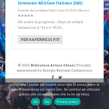
Internato Militare Italiano (IMI)
Inserito da
Loredana Pietri
|
Gen 27, 2019
|
Storie
|
Ho scelto la prigionia – Diari di soldati
italiani tra il ’43 e il ’45 Di...
PER SAPERNE DI PIÙ
© 2026
| Proudly
Biblioteca Arturo Chiari
maintained by Giorgio Bertuzzi Camprecios
Utilizziamo i cookie per essere sicuri che tu possa avere la
migliore esperienza sul nostro sito. Se continui ad utilizzare
questo sito noi assumiamo che tu ne sia felice.
Ok
No
Privacy policy