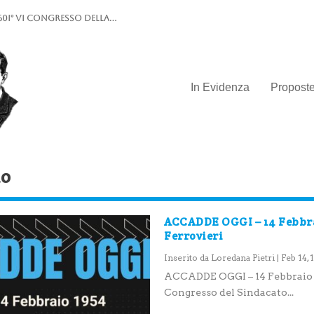
0I° VI Congresso della...
In Evidenza
Propost
do
ACCADDE OGGI – 14 Febbra
Ferrovieri
Inserito da
Loredana Pietri
|
Feb 14, 
ACCADDE OGGI – 14 Febbraio 19
Congresso del Sindacato...