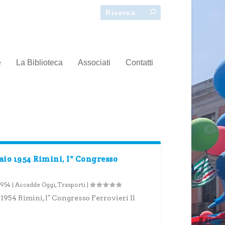
e
La Biblioteca
Associati
Contatti
io 1954 Rimini, I° Congresso
1954
|
Accadde Oggi
,
Trasporti
|
54 Rimini, I° Congresso Ferrovieri Il