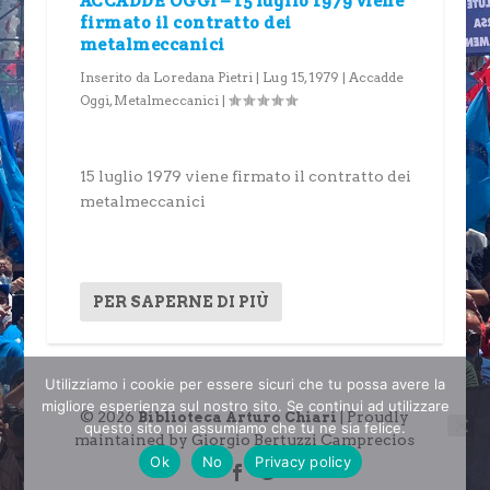
ACCADDE OGGI – 15 luglio 1979 viene
firmato il contratto dei
metalmeccanici
Inserito da
Loredana Pietri
|
Lug 15, 1979
|
Accadde
Oggi
,
Metalmeccanici
|
15 luglio 1979 viene firmato il contratto dei
metalmeccanici
PER SAPERNE DI PIÙ
Utilizziamo i cookie per essere sicuri che tu possa avere la
migliore esperienza sul nostro sito. Se continui ad utilizzare
© 2026
| Proudly
Biblioteca Arturo Chiari
questo sito noi assumiamo che tu ne sia felice.
maintained by Giorgio Bertuzzi Camprecios
Ok
No
Privacy policy