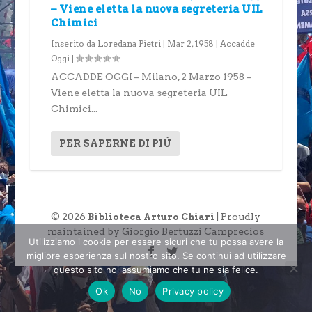
– Viene eletta la nuova segreteria UIL
Chimici
Inserito da
Loredana Pietri
|
Mar 2, 1958
|
Accadde
Oggi
|
ACCADDE OGGI – Milano, 2 Marzo 1958 –
Viene eletta la nuova segreteria UIL
Chimici...
PER SAPERNE DI PIÙ
© 2026
| Proudly
Biblioteca Arturo Chiari
maintained by Giorgio Bertuzzi Camprecios
Utilizziamo i cookie per essere sicuri che tu possa avere la
migliore esperienza sul nostro sito. Se continui ad utilizzare
questo sito noi assumiamo che tu ne sia felice.
Ok
No
Privacy policy