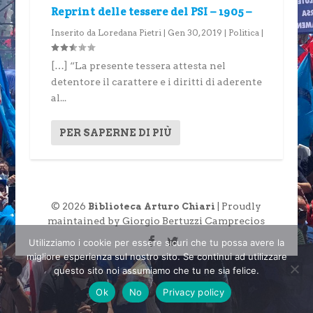
Reprint delle tessere del PSI – 1905 –
Inserito da
Loredana Pietri
|
Gen 30, 2019
|
Politica
|
[…] “La presente tessera attesta nel
detentore il carattere e i diritti di aderente
al...
PER SAPERNE DI PIÙ
© 2026
| Proudly
Biblioteca Arturo Chiari
maintained by Giorgio Bertuzzi Camprecios
Utilizziamo i cookie per essere sicuri che tu possa avere la
migliore esperienza sul nostro sito. Se continui ad utilizzare
questo sito noi assumiamo che tu ne sia felice.
Ok
No
Privacy policy