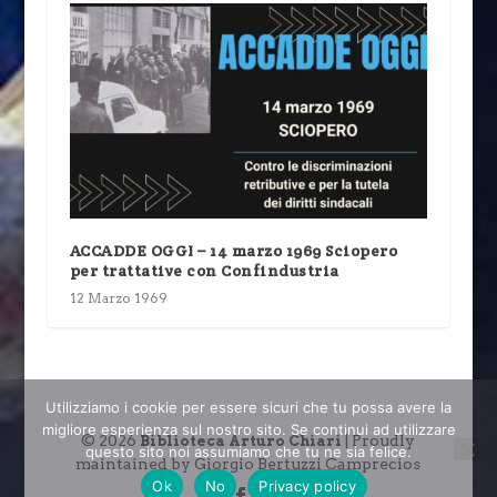
ACCADDE OGGI – 14 marzo 1969 Sciopero
per trattative con Confindustria
12 Marzo 1969
Utilizziamo i cookie per essere sicuri che tu possa avere la
migliore esperienza sul nostro sito. Se continui ad utilizzare
© 2026
| Proudly
Biblioteca Arturo Chiari
questo sito noi assumiamo che tu ne sia felice.
maintained by Giorgio Bertuzzi Camprecios
Ok
No
Privacy policy