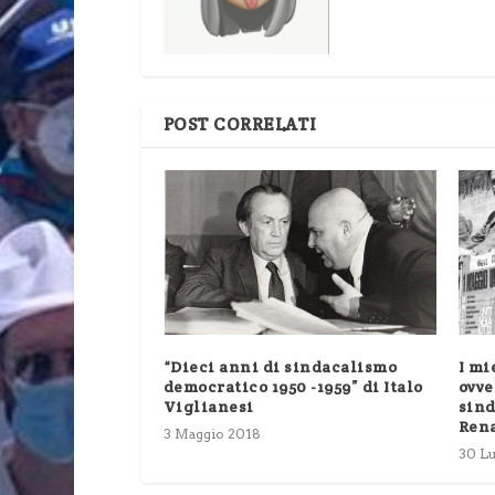
POST CORRELATI
“Dieci anni di sindacalismo
I mi
democratico 1950 -1959” di Italo
ovve
Viglianesi
sind
Rena
3 Maggio 2018
30 Lu