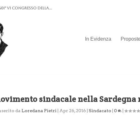
0I° VI Congresso della...
In Evidenza
Propost
movimento sindacale nella Sardegna
nserito da
Loredana Pietri
|
Apr 26, 2016
|
Sindacato
|
0
|