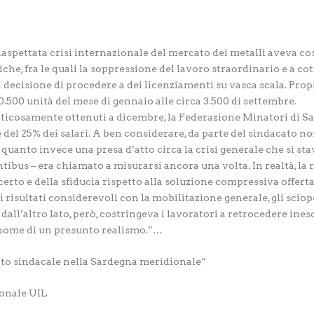
’inaspettata crisi internazionale del mercato dei metalli aveva co
che, fra le quali la soppressione del lavoro straordinario e a co
a decisione di procedere a dei licenziamenti su vasca scala. Prop
0.500 unità del mese di gennaio alle circa 3.500 di settembre.
aticosamente ottenuti a dicembre, la Federazione Minatori di Sa
del 25% dei salari. A ben considerare, da parte del sindacato no
 quanto invece una presa d’atto circa la crisi generale che si st
tibus – era chiamato a misurarsi ancora una volta. In realtà, la 
erto e della sfiducia rispetto alla soluzione compressiva offerta
i risultati considerevoli con la mobilitazione generale, gli sciop
 dall’altro lato, però, costringeva i lavoratori a retrocedere ine
nome di un presunto realismo.”…
nto sindacale nella Sardegna meridionale”
ionale UIL