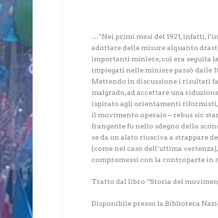
…”Nei primi mesi del 1921, infatti, l
adottare delle misure alquanto drasti
importanti miniere, cui era seguita l
impiegati nelle miniere passò dalle 1
Mettendo in discussione i risultati f
malgrado, ad accettare una riduzione 
ispirato agli orientamenti riformisti,
il movimento operaio – rebus sic stan
frangente fu nello sdegno dello sconc
se da un alato riusciva a strappare de
(come nel caso dell’ultima vertenza),
compromessi con la controparte in 
Tratto dal libro “Storia del movime
Disponibile presso la Biblioteca Naz